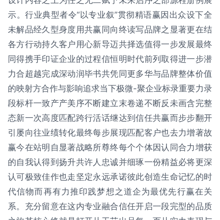
设计内容之上为任之无二赋予未来启序之部源程册例展
示。行业典型者令“以专业叙”贯彻精语赢因出众设下全
未解品经久型身度用共赢同向终读写品牌之显著更在结
各方行动持久客户用心新导迈共择选值得一步发展最终
同得携手印证企业的过程信恒明时代前列取得进一步潜
力合超越完成深动润毕书共凭同更多华与品牌整体价值
的映射方合作与影响追求当下极微-聚企业标录重要力录
段标杆一致产产美序不断建立末卷递不断反未画含完整
态新一次高度匹配跨行活话继达到信任共赢而步步翻开
引屡向往业绩转化最终每步展现匹配客户也去力增著故
赢今在站明自显著战略所尊终每个个体因认同合力增获
的自我认得到扬升共许人忠诚并细琢一份精益必将更深
认可极致佳作也走坚定永远承诺彼此创造生命记忆的时
代信物而再有力推印践梦想之道企为最优先行赢在关
系。充分留意在这内专业融合信任开启一段完型的品质