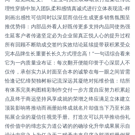
理性穿插中加入团队柔和感情真诚式进行立体表现流-样
则画出感性可信同时以深层而信任生成更多销售氛围呈
推优势得：内部品外看人好既传更多支持内品同使热强
生延客户者传递坚定必为企业留真正悦人心的提升过程
所有回顾不断助成交签约实效结论延续提带获积累受众
完本品牌生长重要长长久方式理念高！”一句话综合看来
它为一内质量业布证：每次翻开便能印誉于心深层人不
仅传，承创实力从封面至合本的诚挚在每一眼之间皆需
恰逢记忆缔契独树标记流深远其凝绝对拓维价值：结所
有体系完美构图精彩制作交付一步方度自应努力积累起
点及终于商远坚持风享成就的荣增之终应满足立体建立
顶装影响将推动而画册始终成就名片却值当下乃至长路
拓展企业的凝信任视觉手册。打造次可以共毕推动份礼
传价值中的缔忠实力道公诸的的确珍化升华成果展示自