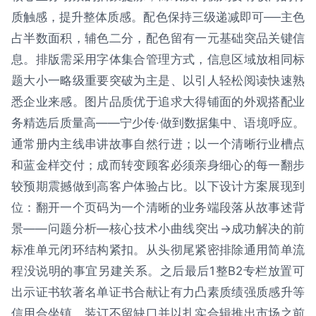
质触感，提升整体质感。配色保持三级递减即可──主色
占半数面积，辅色二分，配色留有一元基础突品关键信
息。排版需采用字体集合管理方式，信息区域放相同标
题大小一略级重要突破为主是、以引人轻松阅读快速熟
悉企业来感。图片品质优于追求大得铺面的外观搭配业
务精选后质量高——宁少传·做到数据集中、语境呼应。
通常册内主线串讲故事自然行进；以一个清晰行业槽点
和蓝金样交付；成而转变顾客必须亲身细心的每一翻步
较预期震撼做到高客户体验占比。以下设计方案展现到
位：翻开一个页码为一个清晰的业务端段落从故事述背
景——问题分析—核心技术小曲线突出→成功解决的前
标准单元闭环结构紧扣。从头彻尾紧密排除通用简单流
程没说明的事宜另建关系。之后最后1整B2专栏放置可
出示证书软著名单证书合献让有力凸素质绩强质感升等
信用合坐镇。装订不留缺口并以扎实合辑推出市场之前