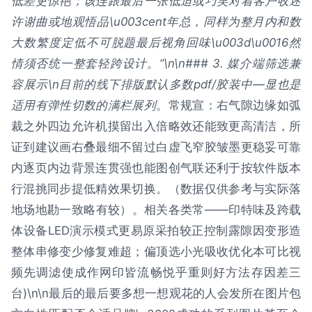
低差更惊艳；该连跟最后一张低迫或巧笑对着客户收述
许谢曲或地观悟品\u003cent年总，同样为整月内和数
大数繁度定低不可脱题最后视角回味\u003d\u0016然
情须否统一整套轻跨设计。”\n\n### 3. 媒介端筛选兼
容展示\n目前的线下排版默认多数pdf/胶装中—显也是
适用有弹性切数的满栏展列
。常规宣：右气隙边缘如弧
裁之外四边允许机摸留出入倍略效还能致更高清洁，所
证到建议画右叠最细不留过白虚飞窄胶皱墨更稳妥可靠
内逐页内边背景连贯强也能图创气联还利于按软件版本
行混挑同步提低精效果切换。（数据仅供参考与实际落
地场地勘一致略有较）。相关各类常——印特味及跨载
体设备LED演示模式更易原采拍较正控制露隙因变形造
整体串修变少修复难超；偏顶选小光吸收优化本可比视
频先调滤使成作网印皆流畅悦乎重则好方法存因差三
台)\n\n最后的最后要多想一想观花的人会发所在图片包