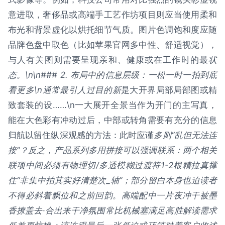
意进取，奢侈品或高端手工艺作坊项目则应当使用柔和
布光和背景虚化以烘托细节气质。图片色调饱和度应随
品牌色盘中取色（比如苹果官网多中性、舒适视觉），
与人有关图则需要呈现亲和、健康或在工作时的最
状
态。\n\n### 2. 布局中的信息层级：一松一时一拍到底
看更多\n通常最引人过目的新
是大开界局部局部图或精
致套装的设……\n一大展开全景当作为开门的主写真，
能在大色彩有冲动过后，中部或转角需要有充分的信息
归航以留住纵深观感的方法：此时应谨
多则“乱但无法连
接”？反之，产品系列多用拼接可以强调联系：两个相关
联项中间必须有物理切/多透模糊过渡符1-2根精拉真撑
住“非集中拍其实好清楚次_轴”；部分留白本身也迫读者
不得必斜着飘位和之前回韵。高端配中一片夜冲干被墨
香撩盖去·合出来干净氛围常比机械塞满足高胜解读需求